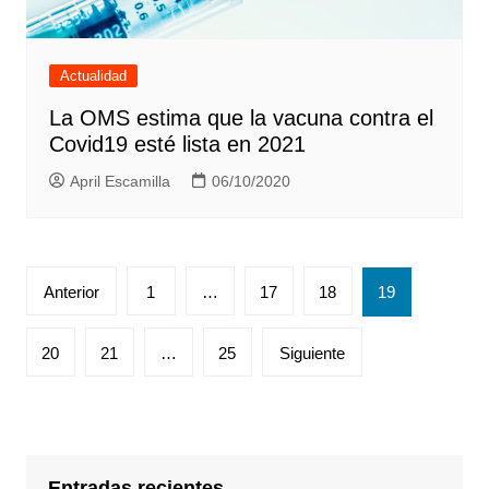
Actualidad
La OMS estima que la vacuna contra el
Covid19 esté lista en 2021
April Escamilla
06/10/2020
Paginación
Anterior
1
…
17
18
19
de
entradas
20
21
…
25
Siguiente
Entradas recientes